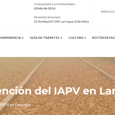
Comunicate con el municipio:
03446 46-0014
Atención al vecino:
25 de Mayo Nº 249, Larroque, Entre Ríos
ANSPARENCIA
GUÍA DE TRÁMITES
CULTURA
BOTÓN DE PAG
ención del IAPV en La
 IAPV en Larroque