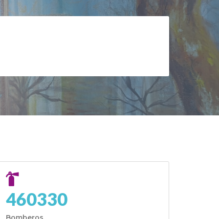
460330
Bomberos