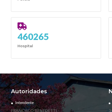
460265
Hospital
Autoridades
N
Intendente
FRANCISCO BENEDETTI
3