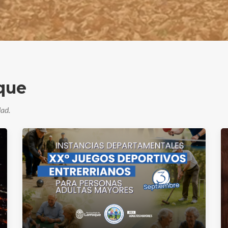
oque
dad.