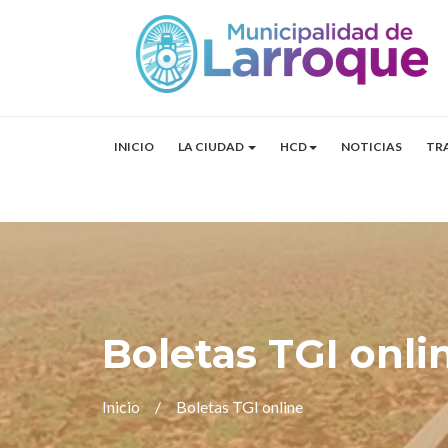
INICIO
LA CIUDAD
HCD
NOTICIAS
TR
Boletas TGI onli
Inicio
Boletas TGI online