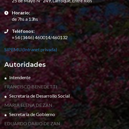
25 de Mayo Nº 249, Larroque, Entre Ríos
Horario:
de 7hs a 13hs
Teléfonos:
+54 (3446) 460014/460132
SIPEMU (Intranet privada)
Autoridades
Intendente
FRANCISCO BENEDETTI
Secretaría de Desarrollo Social
MARIA ELENA DE ZAN
Secretaría de Gobierno
EDUARDO DARIO DE ZAN