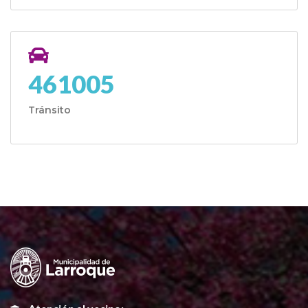
461005
Tránsito