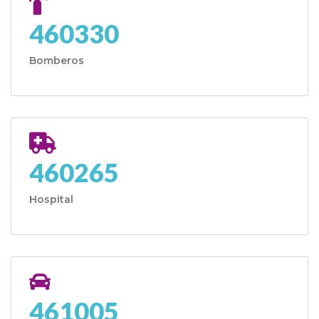
460330
Bomberos
460265
Hospital
461005