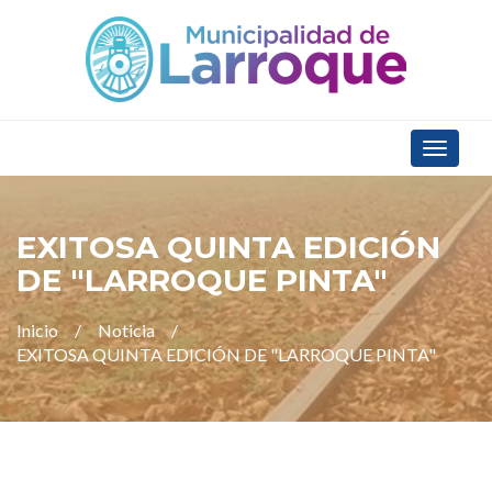
Toggle
navigat
EXITOSA QUINTA EDICIÓN
DE "LARROQUE PINTA"
Inicio
Noticia
EXITOSA QUINTA EDICIÓN DE "LARROQUE PINTA"