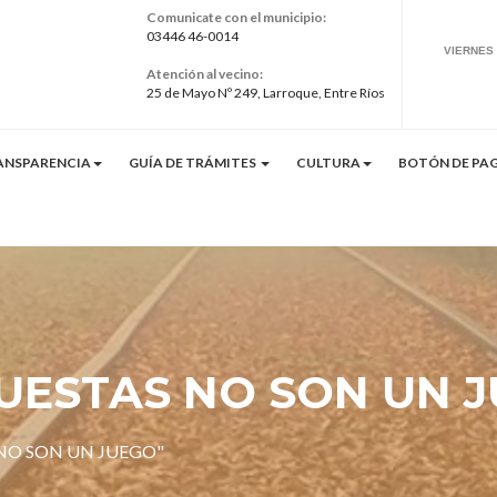
Comunicate con el municipio:
03446 46-0014
Atención al vecino:
25 de Mayo Nº 249, Larroque, Entre Ríos
ANSPARENCIA
GUÍA DE TRÁMITES
CULTURA
BOTÓN DE PAG
PUESTAS NO SON UN 
 NO SON UN JUEGO"