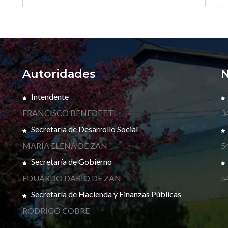
Autoridades
N
Intendente
FRANCISCO BENEDETTI
3
Secretaría de Desarrollo Social
MARIA ELENA DE ZAN
5
Secretaría de Gobierno
EDUARDO DARIO DE ZAN
5
Secretaría de Hacienda y Finanzas Públicas
RODRIGO COBRE