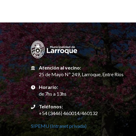
Atención al vecino:
25 de Mayo Nº 249, Larroque, Entre Ríos
Horario:
de 7hs a 13hs
Teléfonos:
+54 (3446) 460014/460132
SIPEMU (Intranet privada)