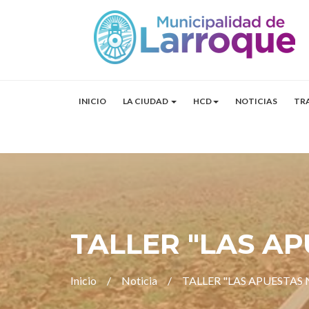
INICIO
LA CIUDAD
HCD
NOTICIAS
TR
TALLER "LAS A
Inicio
Noticia
TALLER "LAS APUESTAS