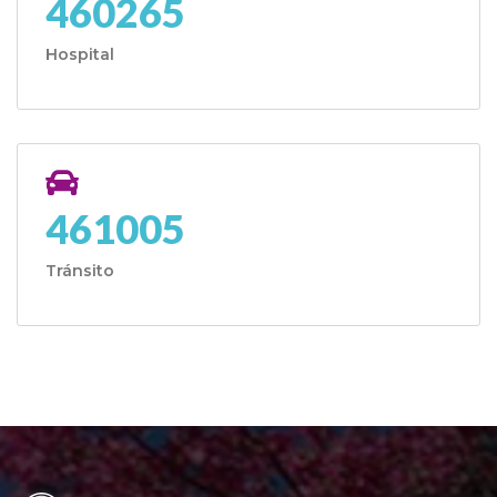
460265
Hospital
461005
Tránsito